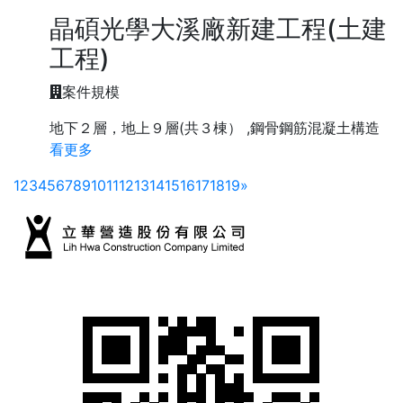
晶碩光學大溪廠新建工程(土建
工程)
案件規模
地下２層，地上９層(共３棟） ,鋼骨鋼筋混凝土構造
看更多
Next
1
2
3
4
5
6
7
8
9
10
11
12
13
14
15
16
17
18
19
»