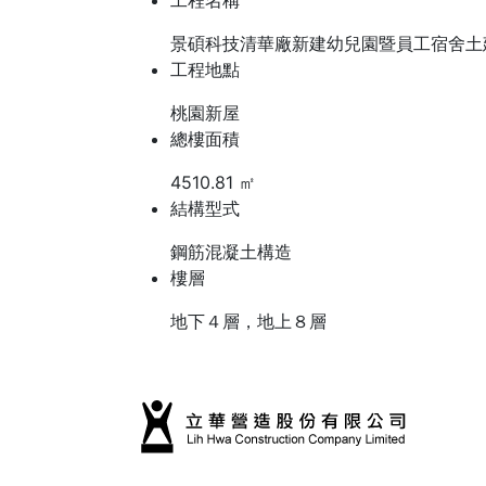
工程名稱
景碩科技清華廠新建幼兒園暨員工宿舍土
工程地點
桃園新屋
總樓面積
4510.81 ㎡
結構型式
鋼筋混凝土構造
樓層
地下４層，地上８層