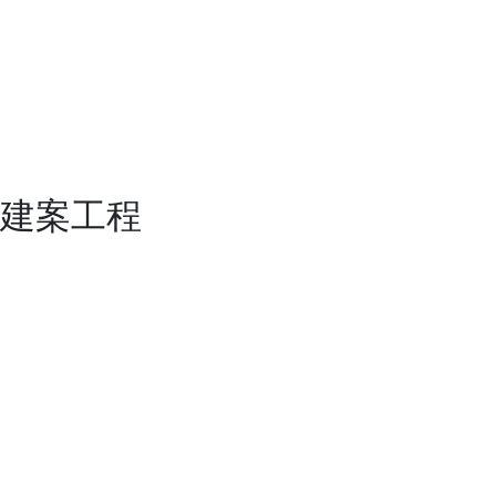
工程實績
最新消息
施工品管
人力資源
聯絡我們
建案工程