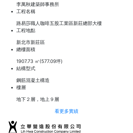
李萬秋建築師事務所
工程名稱
路易莎職人咖啡五股工業區新莊總部大樓
工程地點
新北市新莊區
總樓面積
1907.73 ㎡(577.09坪)
結構型式
鋼筋混凝土構造
樓層
地下２層，地上９層
看更多實績