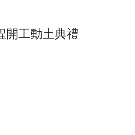
工程實績
最新消息
施工品管
人力資源
聯絡我們
程開工動土典禮